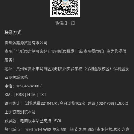
微信扫一扫
联系方式
贵州弘鑫源贸易有限公司
贵阳广告纸巾定制哪家好？贵州纸巾批发厂家/贵阳餐巾纸厂家为您提供
服务！
地址：贵州省贵阳市乌当区为明贵阳实验学校（保利温泉校区）保利温泉
四期倾城10栋
电话：18984574168 /
XML
|
RSS
|
HTM
|
TXT
访问统计： 浏览总量221041次 /今日浏览162次 建议(1024*768) IE8.0以
上浏览器浏览本站
触屏版
丨
电脑版
本站已支持 IPV6
热门城市： 贵州 贵阳 安顺 遵义 铜仁 毕节 凯里 都匀
贵阳经营理念
六盘