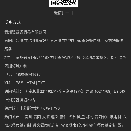
微信扫一扫
联系方式
贵州弘鑫源贸易有限公司
贵阳广告纸巾定制哪家好？贵州纸巾批发厂家/贵阳餐巾纸厂家为您提供
服务！
地址：贵州省贵阳市乌当区为明贵阳实验学校（保利温泉校区）保利温泉
四期倾城10栋
电话：18984574168 /
XML
|
RSS
|
HTM
|
TXT
访问统计： 浏览总量221192次 /今日浏览137次 建议(1024*768) IE8.0以
上浏览器浏览本站
触屏版
丨
电脑版
本站已支持 IPV6
热门城市： 贵州 贵阳 安顺 遵义 铜仁 毕节 凯里 都匀
贵阳餐巾纸定制
六
盘水餐巾纸定制
遵义餐巾纸定制
安顺餐巾纸定制
铜仁餐巾纸定制
黔西